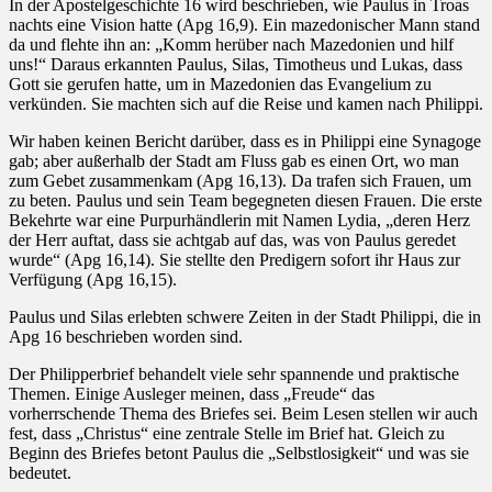
In der Apostelgeschichte 16 wird beschrieben, wie Paulus in Troas
nachts eine Vision hatte (Apg 16,9). Ein mazedonischer Mann stand
da und flehte ihn an: „Komm herüber nach Mazedonien und hilf
uns!“ Daraus erkannten Paulus, Silas, Timotheus und Lukas, dass
Gott sie gerufen hatte, um in Mazedonien das Evangelium zu
verkünden. Sie machten sich auf die Reise und kamen nach Philippi.
Wir haben keinen Bericht darüber, dass es in Philippi eine Synagoge
gab; aber außerhalb der Stadt am Fluss gab es einen Ort, wo man
zum Gebet zusammenkam (Apg 16,13). Da trafen sich Frauen, um
zu beten. Paulus und sein Team begegneten diesen Frauen. Die erste
Bekehrte war eine Purpurhändlerin mit Namen Lydia, „deren Herz
der Herr auftat, dass sie achtgab auf das, was von Paulus geredet
wurde“ (Apg 16,14). Sie stellte den Predigern sofort ihr Haus zur
Verfügung (Apg 16,15).
Paulus und Silas erlebten schwere Zeiten in der Stadt Philippi, die in
Apg 16 beschrieben worden sind.
Der Philipperbrief behandelt viele sehr spannende und praktische
Themen. Einige Ausleger meinen, dass „Freude“ das
vorherrschende Thema des Briefes sei. Beim Lesen stellen wir auch
fest, dass „Christus“ eine zentrale Stelle im Brief hat. Gleich zu
Beginn des Briefes betont Paulus die „Selbstlosigkeit“ und was sie
bedeutet.