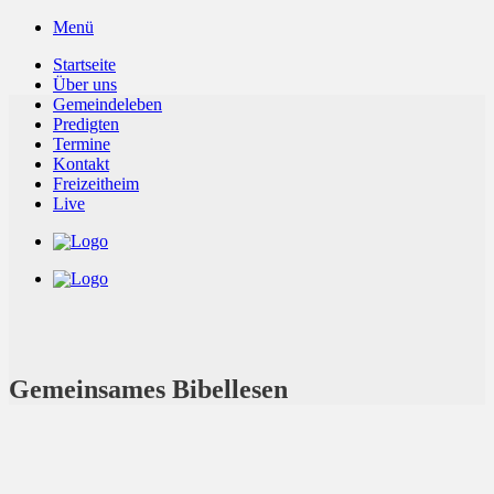
Zum
Menü
Inhalt
Startseite
springen
Über uns
Gemeindeleben
Predigten
Termine
Kontakt
Freizeitheim
Live
Gemeinsames Bibellesen