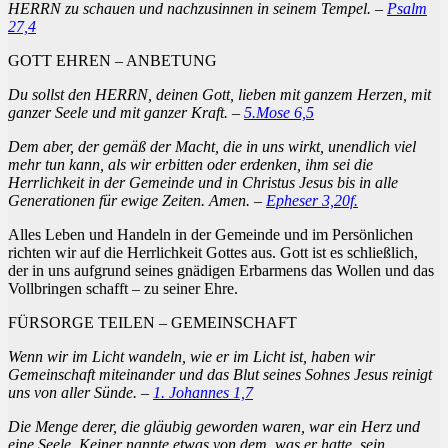
HERRN zu schauen und nachzusinnen in seinem Tempel. –
Psalm
27,4
GOTT EHREN – ANBETUNG
Du sollst den HERRN, deinen Gott, lieben mit ganzem Herzen, mit
ganzer Seele und mit ganzer Kraft. –
5.Mose 6,5
Dem aber, der gemäß der Macht, die in uns wirkt, unendlich viel
mehr tun kann, als wir erbitten oder erdenken, ihm sei die
Herrlichkeit in der Gemeinde und in Christus Jesus bis in alle
Generationen für ewige Zeiten. Amen. –
Epheser 3,20f.
Alles Leben und Handeln in der Gemeinde und im Persönlichen
richten wir auf die Herrlichkeit Gottes aus. Gott ist es schließlich,
der in uns aufgrund seines gnädigen Erbarmens das Wollen und das
Vollbringen schafft – zu seiner Ehre.
FÜRSORGE TEILEN – GEMEINSCHAFT
Wenn wir im Licht wandeln, wie er im Licht ist, haben wir
Gemeinschaft miteinander und das Blut seines Sohnes Jesus reinigt
uns von aller Sünde. –
1. Johannes 1,7
Die Menge derer, die gläubig geworden waren, war ein Herz und
eine Seele. Keiner nannte etwas von dem, was er hatte, sein