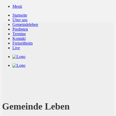
Zum
Menü
Inhalt
Startseite
springen
Über uns
Gemeindeleben
Predigten
Termine
Kontakt
Freizeitheim
Live
Gemeinde Leben