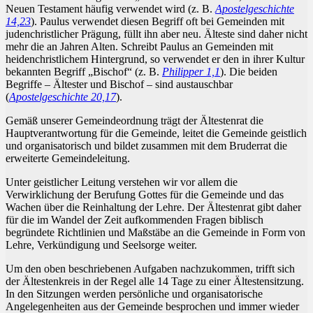
Neuen Testament häufig verwendet wird (z. B.
Apostelgeschichte
14,23
). Paulus verwendet diesen Begriff oft bei Gemeinden mit
judenchristlicher Prägung, füllt ihn aber neu. Älteste sind daher nicht
mehr die an Jahren Alten. Schreibt Paulus an Gemeinden mit
heidenchristlichem Hintergrund, so verwendet er den in ihrer Kultur
bekannten Begriff „Bischof“ (z. B.
Philipper 1,1
). Die beiden
Begriffe – Ältester und Bischof – sind austauschbar
(
Apostelgeschichte 20,17
).
Gemäß unserer Gemeindeordnung trägt der Ältestenrat die
Hauptverantwortung für die Gemeinde, leitet die Gemeinde geistlich
und organisatorisch und bildet zusammen mit dem Bruderrat die
erweiterte Gemeindeleitung.
Unter geistlicher Leitung verstehen wir vor allem die
Verwirklichung der Berufung Gottes für die Gemeinde und das
Wachen über die Reinhaltung der Lehre. Der Ältestenrat gibt daher
für die im Wandel der Zeit aufkommenden Fragen biblisch
begründete Richtlinien und Maßstäbe an die Gemeinde in Form von
Lehre, Verkündigung und Seelsorge weiter.
Um den oben beschriebenen Aufgaben nachzukommen, trifft sich
der Ältestenkreis in der Regel alle 14 Tage zu einer Ältestensitzung.
In den Sitzungen werden persönliche und organisatorische
Angelegenheiten aus der Gemeinde besprochen und immer wieder