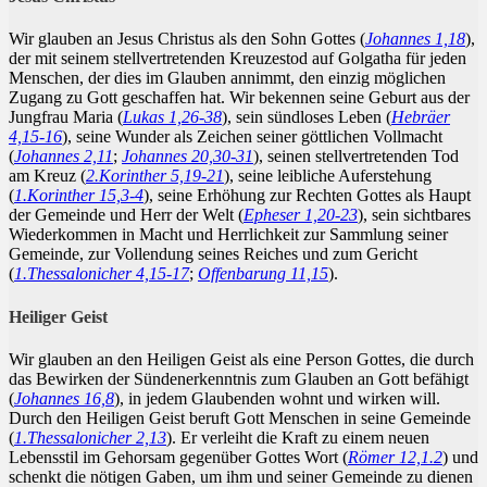
Wir glauben an Jesus Christus als den Sohn Gottes (
Johannes 1,18
),
der mit seinem stellvertretenden Kreuzestod auf Golgatha für jeden
Menschen, der dies im Glauben annimmt, den einzig möglichen
Zugang zu Gott geschaffen hat. Wir bekennen seine Geburt aus der
Jungfrau Maria (
Lukas 1,26-38
), sein sündloses Leben (
Hebräer
4,15-16
), seine Wunder als Zeichen seiner göttlichen Vollmacht
(
Johannes 2,11
;
Johannes 20,30-31
), seinen stellvertretenden Tod
am Kreuz (
2.Korinther 5,19-21
), seine leibliche Auferstehung
(
1.Korinther 15,3-4
), seine Erhöhung zur Rechten Gottes als Haupt
der Gemeinde und Herr der Welt (
Epheser 1,20-23
), sein sichtbares
Wiederkommen in Macht und Herrlichkeit zur Sammlung seiner
Gemeinde, zur Vollendung seines Reiches und zum Gericht
(
1.Thessalonicher 4,15-17
;
Offenbarung 11,15
).
Heiliger Geist
Wir glauben an den Heiligen Geist als eine Person Gottes, die durch
das Bewirken der Sündenerkenntnis zum Glauben an Gott befähigt
(
Johannes 16,8
), in jedem Glaubenden wohnt und wirken will.
Durch den Heiligen Geist beruft Gott Menschen in seine Gemeinde
(
1.Thessalonicher 2,13
). Er verleiht die Kraft zu einem neuen
Lebensstil im Gehorsam gegenüber Gottes Wort (
Römer 12,1.2
) und
schenkt die nötigen Gaben, um ihm und seiner Gemeinde zu dienen