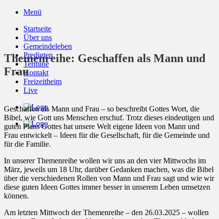
Zum
Menü
Inhalt
Startseite
springen
Über uns
Gemeindeleben
Predigten
Themenreihe: Geschaffen als Mann und
Termine
Frau
Kontakt
Freizeitheim
Live
Geschaffen als Mann und Frau – so beschreibt Gottes Wort, die
Bibel, wie Gott uns Menschen erschuf. Trotz dieses eindeutigen und
guten Plans Gottes hat unsere Welt eigene Ideen von Mann und
Frau entwickelt – Ideen für die Gesellschaft, für die Gemeinde und
für die Familie.
In unserer Themenreihe wollen wir uns an den vier Mittwochs im
März, jeweils um 18 Uhr, darüber Gedanken machen, was die Bibel
über die verschiedenen Rollen von Mann und Frau sagt und wie wir
diese guten Ideen Gottes immer besser in unserem Leben umsetzen
können.
Am letzten Mittwoch der Themenreihe – den 26.03.2025 – wollen