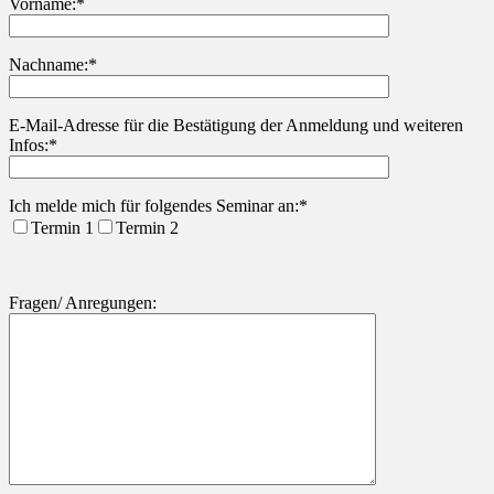
Vorname:*
Nachname:*
Bitte lasse dieses Feld leer.
E-Mail-Adresse für die Bestätigung der Anmeldung und weiteren
Infos:*
Ich melde mich für folgendes Seminar an:*
Termin 1
Termin 2
Fragen/ Anregungen: