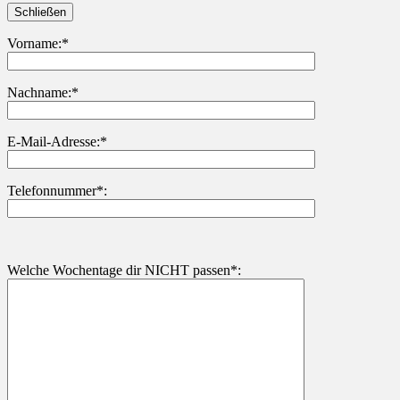
Schließen
Vorname:*
Nachname:*
Bitte lasse dieses Feld leer.
E-Mail-Adresse:*
Telefonnummer*:
Welche Wochentage dir NICHT passen*: