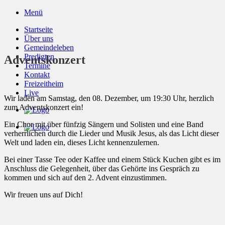
Zum
Menü
Inhalt
Startseite
springen
Über uns
Gemeindeleben
Predigten
Adventskonzert
Termine
Kontakt
Freizeitheim
Live
Wir laden am Samstag, den 08. Dezember, um 19:30 Uhr, herzlich
zum Adventskonzert ein!
Ein Chor mit über fünfzig Sängern und Solisten und eine Band
verherrlichen durch die Lieder und Musik Jesus, als das Licht dieser
Welt und laden ein, dieses Licht kennenzulernen.
Bei einer Tasse Tee oder Kaffee und einem Stück Kuchen gibt es im
Anschluss die Gelegenheit, über das Gehörte ins Gespräch zu
kommen und sich auf den 2. Advent einzustimmen.
Wir freuen uns auf Dich!