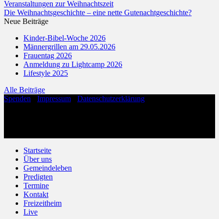
Veranstaltungen zur Weihnachtszeit
Die Weihnachtsgeschichte – eine nette Gutenachtgeschichte?
Neue Beiträge
Kinder-Bibel-Woche 2026
Männergrillen am 29.05.2026
Frauentag 2026
Anmeldung zu Lightcamp 2026
Lifestyle 2025
Alle Beiträge
Spenden
·
Impressum
·
Datenschutzerklärung
Copyright 2026 ©
Evangelische Freikirche Hohenloh
Evangelische Freikirche Hohenloh
Anne-Frank-Straße 1
32756 Detmold
Startseite
Über uns
Gemeindeleben
Predigten
Termine
Kontakt
Freizeitheim
Live