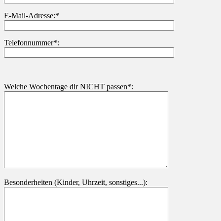
Bitte lasse dieses Feld leer.
E-Mail-Adresse:*
Telefonnummer*:
Welche Wochentage dir NICHT passen*:
Besonderheiten (Kinder, Uhrzeit, sonstiges...):