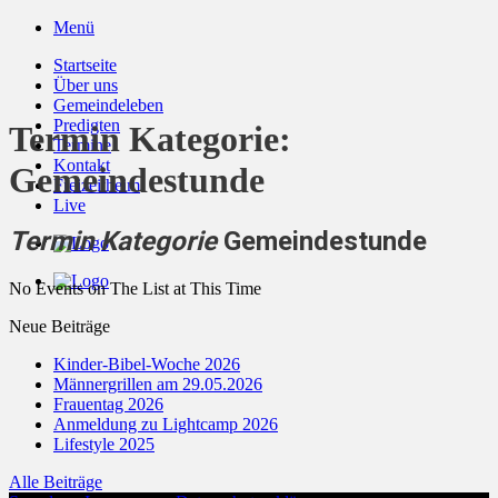
Zum
Menü
Inhalt
Startseite
springen
Über uns
Gemeindeleben
Predigten
Termin Kategorie:
Termine
Kontakt
Gemeindestunde
Freizeitheim
Live
Termin Kategorie
Gemeindestunde
No Events on The List at This Time
Neue Beiträge
Kinder-Bibel-Woche 2026
Männergrillen am 29.05.2026
Frauentag 2026
Anmeldung zu Lightcamp 2026
Lifestyle 2025
Alle Beiträge