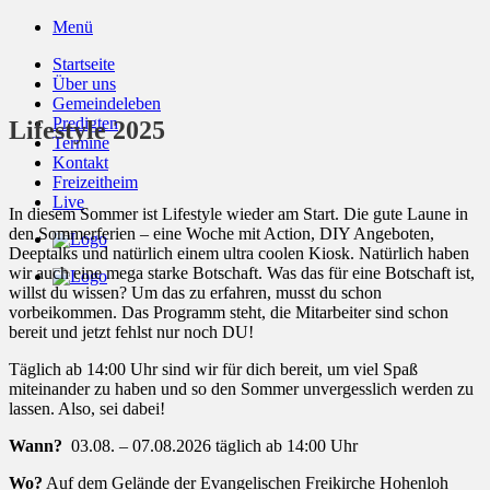
Zum
Menü
Inhalt
Startseite
springen
Über uns
Gemeindeleben
Predigten
Lifestyle 2025
Termine
Kontakt
Freizeitheim
Live
In diesem Sommer ist Lifestyle wieder am Start. Die gute Laune in
den Sommerferien – eine Woche mit Action, DIY Angeboten,
Deeptalks und natürlich einem ultra coolen Kiosk. Natürlich haben
wir auch eine mega starke Botschaft. Was das für eine Botschaft ist,
willst du wissen? Um das zu erfahren, musst du schon
vorbeikommen. Das Programm steht, die Mitarbeiter sind schon
bereit und jetzt fehlst nur noch DU!
Täglich ab 14:00 Uhr sind wir für dich bereit, um viel Spaß
miteinander zu haben und so den Sommer unvergesslich werden zu
lassen. Also, sei dabei!
Wann?
03.08. – 07.08.2026 täglich ab 14:00 Uhr
Wo?
Auf dem Gelände der Evangelischen Freikirche Hohenloh