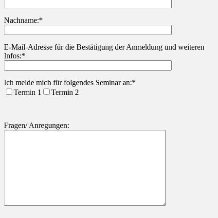
Nachname:*
Bitte lasse dieses Feld leer.
E-Mail-Adresse für die Bestätigung der Anmeldung und weiteren
Infos:*
Ich melde mich für folgendes Seminar an:*
Termin 1
Termin 2
Fragen/ Anregungen: