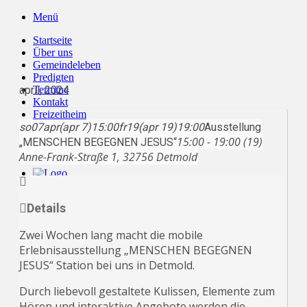
Zum
Menü
Inhalt
Startseite
springen
Über uns
Gemeindeleben
Predigten
april, 2024
Termine
Kontakt
Freizeitheim
so
07
Live
apr
(apr 7)
15:00
fr
19
(apr 19)
19:00
Ausstellung
15:00 - 19:00 (19)
„MENSCHEN BEGEGNEN JESUS“
Anne-Frank-Straße 1, 32756 Detmold
Details
Zwei Wochen lang macht die mobile
Erlebnisausstellung „MENSCHEN BEGEGNEN
JESUS“ Station bei uns in Detmold.
Durch liebevoll gestaltete Kulissen, Elemente zum
Hören und interaktive Angebote werden die