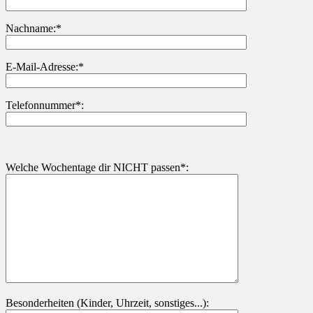
Nachname:*
Bitte lasse dieses Feld leer.
E-Mail-Adresse:*
Telefonnummer*:
Welche Wochentage dir NICHT passen*:
Besonderheiten (Kinder, Uhrzeit, sonstiges...):