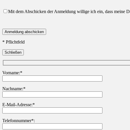
Mit dem Abschicken der Anmeldung willige ich ein, dass meine 
* Pflichtfeld
Schließen
Vorname:*
Nachname:*
Bitte lasse dieses Feld leer.
E-Mail-Adresse:*
Telefonnummer*: