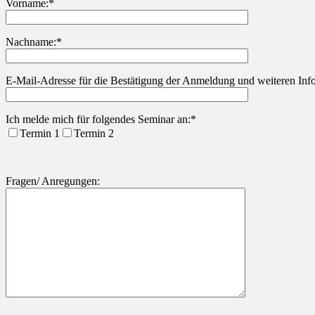
Vorname:*
Nachname:*
Bitte lasse dieses Feld leer.
E-Mail-Adresse für die Bestätigung der Anmeldung und weiteren Info
Ich melde mich für folgendes Seminar an:*
Termin 1
Termin 2
Fragen/ Anregungen: