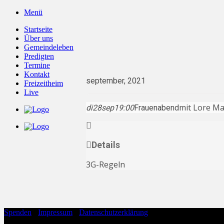
Zum
Menü
Inhalt
Startseite
springen
Über uns
Gemeindeleben
Predigten
Termine
Kontakt
september, 2021
Freizeitheim
Live
mit Lore Ma
di
28
sep
19:00
Frauenabend
Details
3G-Regeln
Spenden
·
Impressum
·
Datenschutzerklärung
Copyright 2026 ©
Evangelische Freikirche Hohenloh