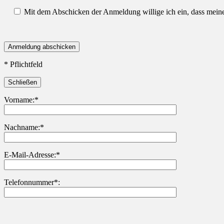
Mit dem Abschicken der Anmeldung willige ich ein, dass mei
* Pflichtfeld
Schließen
Vorname:*
Nachname:*
Bitte lasse dieses Feld leer.
E-Mail-Adresse:*
Telefonnummer*: