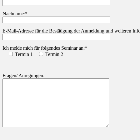
Nachname:*
Bitte lasse dieses Feld leer.
E-Mail-Adresse für die Bestätigung der Anmeldung und weiteren Info
Ich melde mich für folgendes Seminar an:*
Termin 1
Termin 2
Fragen/ Anregungen: