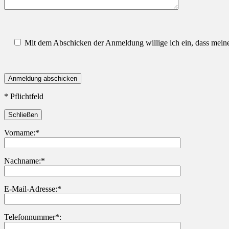
Mit dem Abschicken der Anmeldung willige ich ein, dass mei
* Pflichtfeld
Schließen
Vorname:*
Nachname:*
Bitte lasse dieses Feld leer.
E-Mail-Adresse:*
Telefonnummer*: