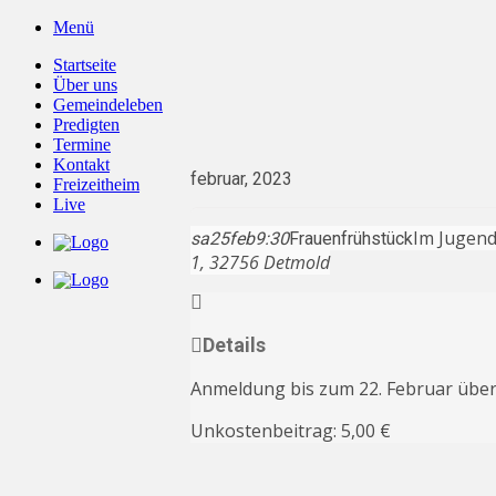
Zum
Menü
Inhalt
Startseite
springen
Über uns
Gemeindeleben
Predigten
Termine
Kontakt
februar, 2023
Freizeitheim
Live
Im Jugendc
sa
25
feb
9:30
Frauenfrühstück
1, 32756 Detmold
Details
Anmeldung bis zum 22. Februar übe
Unkostenbeitrag: 5,00 €