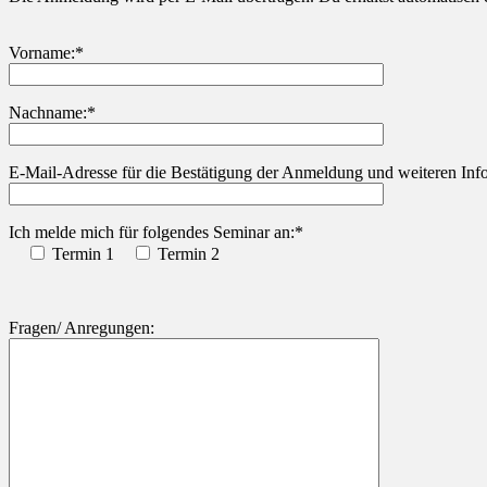
Vorname:*
Nachname:*
Bitte lasse dieses Feld leer.
E-Mail-Adresse für die Bestätigung der Anmeldung und weiteren Info
Ich melde mich für folgendes Seminar an:*
Termin 1
Termin 2
Fragen/ Anregungen: