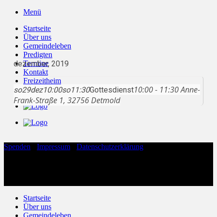
Zum
Menü
Inhalt
Startseite
springen
Über uns
Gemeindeleben
Predigten
dezember, 2019
Termine
Kontakt
Freizeitheim
10:00 - 11:30
Anne-
so
29
Live
dez
10:00
so
11:30
Gottesdienst
Frank-Straße 1, 32756 Detmold
Spenden
·
Impressum
·
Datenschutzerklärung
Copyright 2026 ©
Evangelische Freikirche Hohenloh
Evangelische Freikirche Hohenloh
Anne-Frank-Straße 1
32756 Detmold
Startseite
Über uns
Gemeindeleben