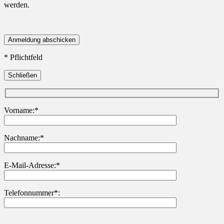
werden.
* Pflichtfeld
Schließen
Vorname:*
Nachname:*
Bitte lasse dieses Feld leer.
E-Mail-Adresse:*
Telefonnummer*: