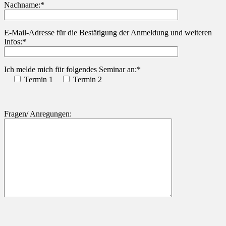
Nachname:*
Bitte lasse dieses Feld leer.
E-Mail-Adresse für die Bestätigung der Anmeldung und weiteren
Infos:*
Ich melde mich für folgendes Seminar an:*
Termin 1
Termin 2
Fragen/ Anregungen: