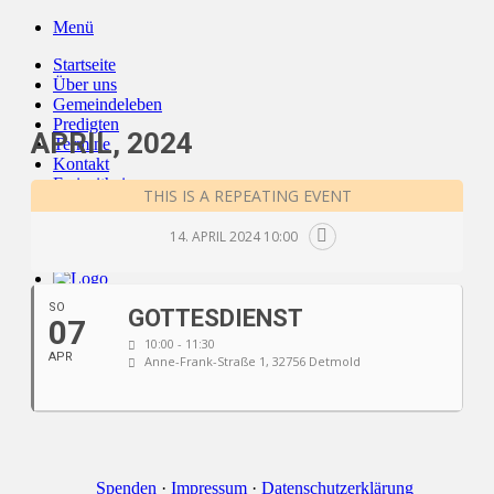
Zum
Menü
Inhalt
Startseite
springen
Über uns
Gemeindeleben
Predigten
APRIL, 2024
Termine
Kontakt
Freizeitheim
THIS IS A REPEATING EVENT
Live
14. APRIL 2024 10:00
SO
GOTTESDIENST
07
10:00 - 11:30
APR
Anne-Frank-Straße 1, 32756 Detmold
Spenden
·
Impressum
·
Datenschutzerklärung