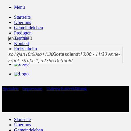
Zum
Menü
Inhalt
Startseite
springen
Über uns
Gemeindeleben
Predigten
januar, 2020
Termine
Kontakt
Freizeitheim
10:00 - 11:30
Anne-
so
19
Live
jan
10:00
so
11:30
Gottesdienst
Frank-Straße 1, 32756 Detmold
Spenden
·
Impressum
·
Datenschutzerklärung
Copyright 2026 ©
Evangelische Freikirche Hohenloh
Evangelische Freikirche Hohenloh
Anne-Frank-Straße 1
32756 Detmold
Startseite
Über uns
Gemeindeleben