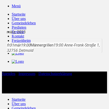
Zum
Menü
Inhalt
Startseite
springen
Über uns
Gemeindeleben
Predigten
märz, 2023
Termine
Kontakt
Freizeitheim
19:00
Anne-Frank-Straße 1,
fr
31
Live
mär
19:00
Männergrillen
32756 Detmold
Spenden
·
Impressum
·
Datenschutzerklärung
Copyright 2026 ©
Evangelische Freikirche Hohenloh
Evangelische Freikirche Hohenloh
Anne-Frank-Straße 1
32756 Detmold
Startseite
Über uns
Gemeindeleben