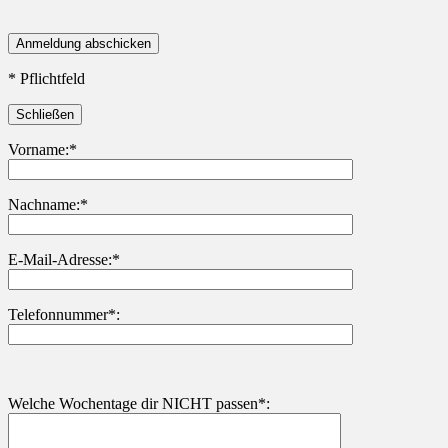
* Pflichtfeld
Schließen
Vorname:*
Nachname:*
Bitte lasse dieses Feld leer.
E-Mail-Adresse:*
Telefonnummer*:
Welche Wochentage dir NICHT passen*: