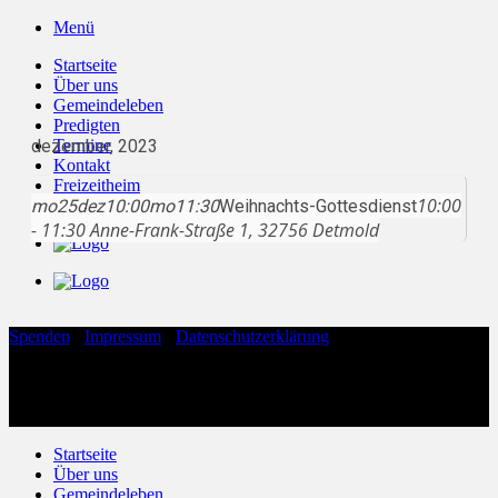
Zum
Menü
Inhalt
Startseite
springen
Über uns
Gemeindeleben
Predigten
dezember, 2023
Termine
Kontakt
Freizeitheim
10:00
mo
Live
25
dez
10:00
mo
11:30
Weihnachts-Gottesdienst
- 11:30
Anne-Frank-Straße 1, 32756 Detmold
Spenden
·
Impressum
·
Datenschutzerklärung
Copyright 2026 ©
Evangelische Freikirche Hohenloh
Evangelische Freikirche Hohenloh
Anne-Frank-Straße 1
32756 Detmold
Startseite
Über uns
Gemeindeleben