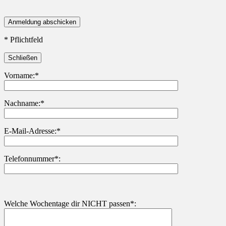
* Pflichtfeld
Schließen
Vorname:*
Nachname:*
Bitte lasse dieses Feld leer.
E-Mail-Adresse:*
Telefonnummer*:
Welche Wochentage dir NICHT passen*: