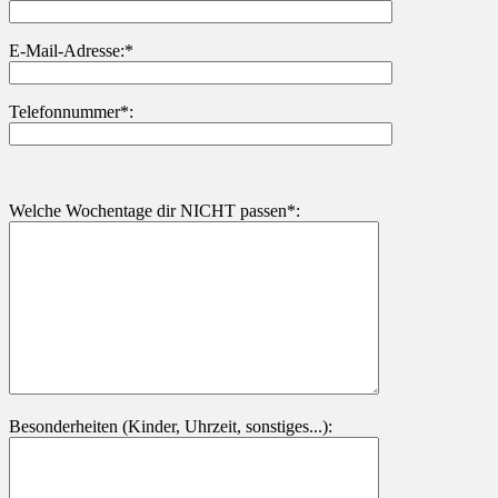
Bitte lasse dieses Feld leer.
E-Mail-Adresse:*
Telefonnummer*:
Welche Wochentage dir NICHT passen*:
Besonderheiten (Kinder, Uhrzeit, sonstiges...):