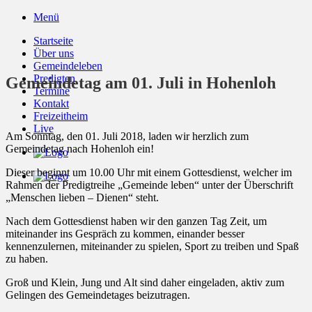
Zum
Menü
Inhalt
Startseite
springen
Über uns
Gemeindeleben
Predigten
Gemeindetag am 01. Juli in Hohenloh
Termine
Kontakt
Freizeitheim
Live
Am Sonntag, den 01. Juli 2018, laden wir herzlich zum
Gemeindetag nach Hohenloh ein!
Dieser beginnt um 10.00 Uhr mit einem Gottesdienst, welcher im
Rahmen der Predigtreihe „Gemeinde leben“ unter der Überschrift
„Menschen lieben – Dienen“ steht.
Nach dem Gottesdienst haben wir den ganzen Tag Zeit, um
miteinander ins Gespräch zu kommen, einander besser
kennenzulernen, miteinander zu spielen, Sport zu treiben und Spaß
zu haben.
Groß und Klein, Jung und Alt sind daher eingeladen, aktiv zum
Gelingen des Gemeindetages beizutragen.