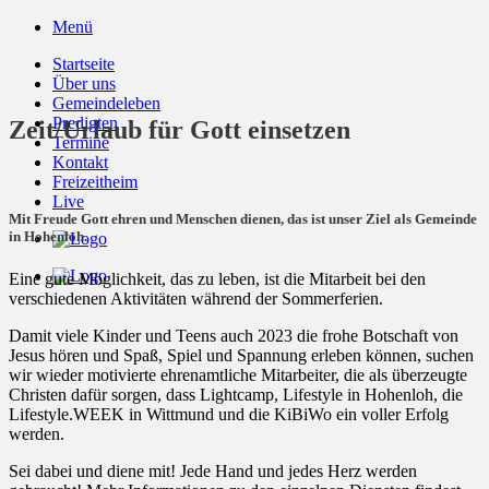
Zum
Menü
Inhalt
Startseite
springen
Über uns
Gemeindeleben
Predigten
Zeit/Urlaub für Gott einsetzen
Termine
Kontakt
Freizeitheim
Live
Mit Freude Gott ehren und Menschen dienen, das ist unser Ziel als Gemeinde
in Hohenloh.
Eine gute Möglichkeit, das zu leben, ist die Mitarbeit bei den
verschiedenen Aktivitäten während der Sommerferien.
Damit viele Kinder und Teens auch 2023 die frohe Botschaft von
Jesus hören und Spaß, Spiel und Spannung erleben können, suchen
wir wieder motivierte ehrenamtliche Mitarbeiter, die als überzeugte
Christen dafür sorgen, dass Lightcamp, Lifestyle in Hohenloh, die
Lifestyle.WEEK in Wittmund und die KiBiWo ein voller Erfolg
werden.
Sei dabei und diene mit! Jede Hand und jedes Herz werden