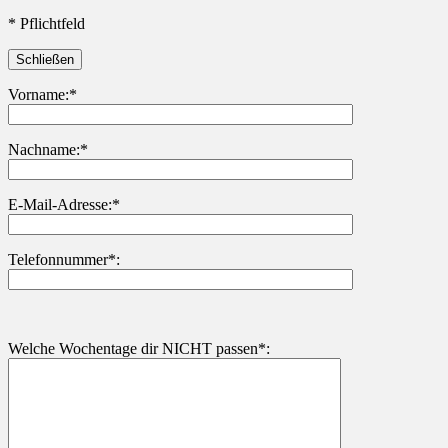
* Pflichtfeld
Schließen
Vorname:*
Nachname:*
Bitte lasse dieses Feld leer.
E-Mail-Adresse:*
Telefonnummer*:
Welche Wochentage dir NICHT passen*: