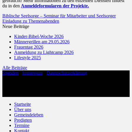
gebraucht! Mehr Informationen zu den einzelnen Diensten findest
du in den
Anmeldeformularen der Projekte.
Biblische Seelsorge – Seminar für Mitarbeiter und Seelsorger
Einladung zu Themenabenden
Neue Beiträge
Kinder-Bibel-Woche 2026
Männergrillen am 29.05.2026
Frauentag 2026
Anmeldung zu Lightcamp 2026
Lifestyle 2025
Alle Beiträge
Spenden
·
Impressum
·
Datenschutzerklärung
Copyright 2026 ©
Evangelische Freikirche Hohenloh
Evangelische Freikirche Hohenloh
Anne-Frank-Straße 1
32756 Detmold
Startseite
Über uns
Gemeindeleben
Predigten
Termine
Kontakt