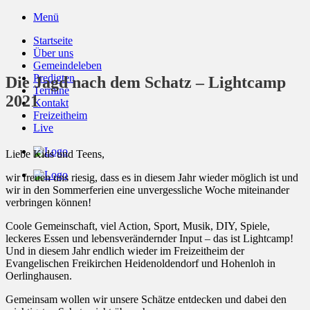
Zum
Menü
Inhalt
Startseite
springen
Über uns
Gemeindeleben
Predigten
Die Jagd nach dem Schatz – Lightcamp
Termine
2021
Kontakt
Freizeitheim
Live
Liebe Kids und Teens,
wir freuen uns riesig, dass es in diesem Jahr wieder möglich ist und
wir in den Sommerferien eine unvergessliche Woche miteinander
verbringen können!
Coole Gemeinschaft, viel Action, Sport, Musik, DIY, Spiele,
leckeres Essen und lebensverändernder Input – das ist Lightcamp!
Und in diesem Jahr endlich wieder im Freizeitheim der
Evangelischen Freikirchen Heidenoldendorf und Hohenloh in
Oerlinghausen.
Gemeinsam wollen wir unsere Schätze entdecken und dabei den