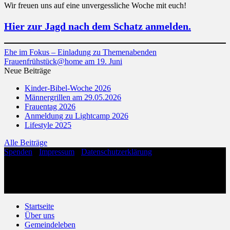
Wir freuen uns auf eine unvergessliche Woche mit euch!
Hier zur Jagd nach dem Schatz anmelden.
Ehe im Fokus – Einladung zu Themenabenden
Frauenfrühstück@home am 19. Juni
Neue Beiträge
Kinder-Bibel-Woche 2026
Männergrillen am 29.05.2026
Frauentag 2026
Anmeldung zu Lightcamp 2026
Lifestyle 2025
Alle Beiträge
Spenden
·
Impressum
·
Datenschutzerklärung
Copyright 2026 ©
Evangelische Freikirche Hohenloh
Evangelische Freikirche Hohenloh
Anne-Frank-Straße 1
32756 Detmold
Startseite
Über uns
Gemeindeleben