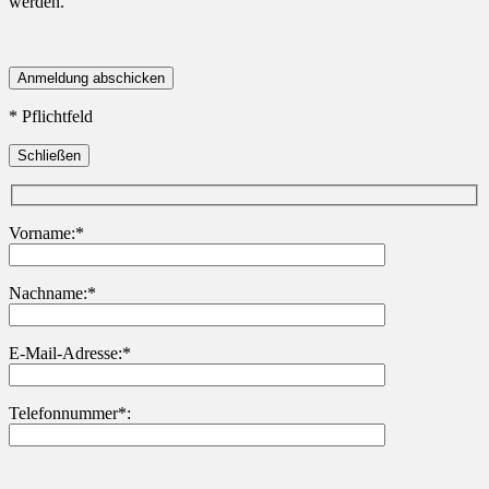
werden.
* Pflichtfeld
Schließen
Vorname:*
Nachname:*
Bitte lasse dieses Feld leer.
E-Mail-Adresse:*
Telefonnummer*: